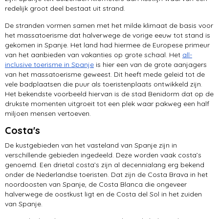
eten & drinken
redelijk groot deel bestaat uit strand.
De stranden vormen samen met het milde klimaat de basis voor
steden
het massatoerisme dat halverwege de vorige eeuw tot stand is
gekomen in Spanje. Het land had hiermee de Europese primeur
van het aanbieden van vakanties op grote schaal. Het
all-
inclusive toerisme in Spanje
is hier een van de grote aanjagers
van het massatoerisme geweest. Dit heeft mede geleid tot de
vele badplaatsen die puur als toeristenplaats ontwikkeld zijn.
Het bekendste voorbeeld hiervan is de stad Benidorm dat op de
drukste momenten uitgroeit tot een plek waar pakweg een half
miljoen mensen vertoeven.
Costa's
De kustgebieden van het vasteland van Spanje zijn in
verschillende gebieden ingedeeld. Deze worden vaak costa’s
genoemd. Een drietal costa’s zijn al decennialang erg bekend
onder de Nederlandse toeristen. Dat zijn de Costa Brava in het
noordoosten van Spanje, de Costa Blanca die ongeveer
halverwege de oostkust ligt en de Costa del Sol in het zuiden
van Spanje.