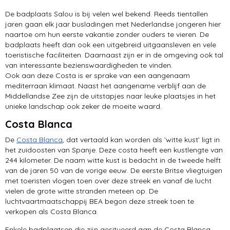
De badplaats Salou is bij velen wel bekend. Reeds tientallen
jaren gaan elk jaar busladingen met Nederlandse jongeren hier
naartoe om hun eerste vakantie zonder ouders te vieren. De
badplaats heeft dan ook een uitgebreid uitgaansleven en vele
toeristische faciliteiten. Daarnaast zijn er in de omgeving ook tal
van interessante bezienswaardigheden te vinden.
Ook aan deze Costa is er sprake van een aangenaam
mediterraan klimaat. Naast het aangename verblijf aan de
Middellandse Zee zijn de uitstapjes naar leuke plaatsjes in het
unieke landschap ook zeker de moeite waard.
Costa Blanca
De
Costa Blanca
, dat vertaald kan worden als ’witte kust’ ligt in
het zuidoosten van Spanje. Deze costa heeft een kustlengte van
244 kilometer. De naam witte kust is bedacht in de tweede helft
van de jaren 50 van de vorige eeuw. De eerste Britse vliegtuigen
met toeristen vlogen toen over deze streek en vanaf de lucht
vielen de grote witte stranden meteen op. De
luchtvaartmaatschappij BEA begon deze streek toen te
verkopen als Costa Blanca.
Enkele badplaatsen die zijn gesitueerd aan de Costa Blanca