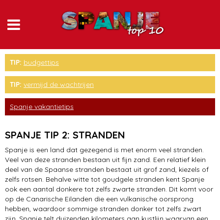
Andalusië
TIP:
budgettips
stranden
TIP:
vermijd de wachtrijen
Barcelona
Spanje vakantietips
Baskenland
SPANJE TIP 2: STRANDEN
Madrid
Spanje is een land dat gezegend is met enorm veel stranden.
Veel van deze stranden bestaan uit fijn zand. Een relatief klein
Canarische Eilanden
deel van de Spaanse stranden bestaat uit grof zand, kiezels of
zelfs rotsen. Behalve witte tot goudgele stranden kent Spanje
bezienswaardigheden
ook een aantal donkere tot zelfs zwarte stranden. Dit komt voor
op de Canarische Eilanden die een vulkanische oorsprong
Ibiza
hebben, waardoor sommige stranden donker tot zelfs zwart
zijn. Spanje telt duizenden kilometers aan kustlijn waarvan een