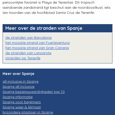
persoonlijke favoriet is Playa de Teresitas. Dit tropisch
aandoende zandstrand ligt beschut aan de noordoostkust, iets
ten noorden van de hoofdstad Santa Cruz de Tenerife.
Meer over de stranden van Spanje
de stranden van Barcelona
het mooiste strand van Fuerteventura
het mooiste strand van Gran Canaria
de stranden van Lanzarote
stranden op Tenerife
Meer over Spanje
all-inclusive in Spanje
Spanje all inclusive
Spanje bezienswaardigheden top 10
Spanje informatie
Spanje voor beginners
Spanje weer & klimaat
bijzondere plaatsen in Spanje