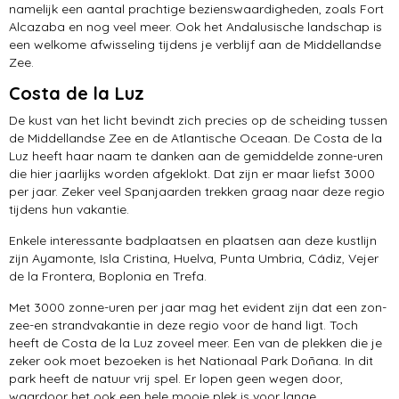
namelijk een aantal prachtige bezienswaardigheden, zoals Fort
Alcazaba en nog veel meer. Ook het Andalusische landschap is
een welkome afwisseling tijdens je verblijf aan de Middellandse
Zee.
Costa de la Luz
De kust van het licht bevindt zich precies op de scheiding tussen
de Middellandse Zee en de Atlantische Oceaan. De Costa de la
Luz heeft haar naam te danken aan de gemiddelde zonne-uren
die hier jaarlijks worden afgeklokt. Dat zijn er maar liefst 3000
per jaar. Zeker veel Spanjaarden trekken graag naar deze regio
tijdens hun vakantie.
Enkele interessante badplaatsen en plaatsen aan deze kustlijn
zijn Ayamonte, Isla Cristina, Huelva, Punta Umbria, Cádiz, Vejer
de la Frontera, Boplonia en Trefa.
Met 3000 zonne-uren per jaar mag het evident zijn dat een zon-
zee-en strandvakantie in deze regio voor de hand ligt. Toch
heeft de Costa de la Luz zoveel meer. Een van de plekken die je
zeker ook moet bezoeken is het Nationaal Park Doñana. In dit
park heeft de natuur vrij spel. Er lopen geen wegen door,
waardoor het ook een hele mooie plek is voor lange