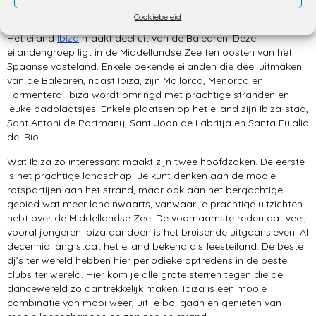
Ibiza
Cookiebeleid
Het eiland
Ibiza
maakt deel uit van de Balearen. Deze
eilandengroep ligt in de Middellandse Zee ten oosten van het
Spaanse vasteland. Enkele bekende eilanden die deel uitmaken
van de Balearen, naast Ibiza, zijn Mallorca, Menorca en
Formentera. Ibiza wordt omringd met prachtige stranden en
leuke badplaatsjes. Enkele plaatsen op het eiland zijn Ibiza-stad,
Sant Antoni de Portmany, Sant Joan de Labritja en Santa Eulalia
del Río.
Wat Ibiza zo interessant maakt zijn twee hoofdzaken. De eerste
is het prachtige landschap. Je kunt denken aan de mooie
rotspartijen aan het strand, maar ook aan het bergachtige
gebied wat meer landinwaarts, vanwaar je prachtige uitzichten
hebt over de Middellandse Zee. De voornaamste reden dat veel,
vooral jongeren Ibiza aandoen is het bruisende uitgaansleven. Al
decennia lang staat het eiland bekend als feesteiland. De beste
dj’s ter wereld hebben hier periodieke optredens in de beste
clubs ter wereld. Hier kom je alle grote sterren tegen die de
dancewereld zo aantrekkelijk maken. Ibiza is een mooie
combinatie van mooi weer, uit je bol gaan en genieten van