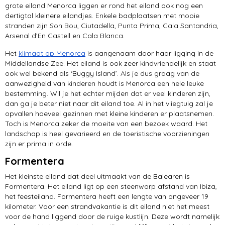
grote eiland Menorca liggen er rond het eiland ook nog een
dertigtal kleinere eilandjes. Enkele badplaatsen met mooie
stranden zijn Son Bou, Ciutadella, Punta Prima, Cala Santandria,
Arsenal d’En Castell en Cala Blanca.
Het
klimaat op Menorca
is aangenaam door haar ligging in de
Middellandse Zee. Het eiland is ook zeer kindvriendelijk en staat
ook wel bekend als ‘Buggy Island’. Als je dus graag van de
aanwezigheid van kinderen houdt is Menorca een hele leuke
bestemming. Wil je het echter mijden dat er veel kinderen zijn,
dan ga je beter niet naar dit eiland toe. Al in het vliegtuig zal je
opvallen hoeveel gezinnen met kleine kinderen er plaatsnemen.
Toch is Menorca zeker de moeite van een bezoek waard. Het
landschap is heel gevarieerd en de toeristische voorzieningen
zijn er prima in orde.
Formentera
Het kleinste eiland dat deel uitmaakt van de Balearen is
Formentera. Het eiland ligt op een steenworp afstand van Ibiza,
het feesteiland. Formentera heeft een lengte van ongeveer 19
kilometer. Voor een strandvakantie is dit eiland niet het meest
voor de hand liggend door de ruige kustlijn. Deze wordt namelijk