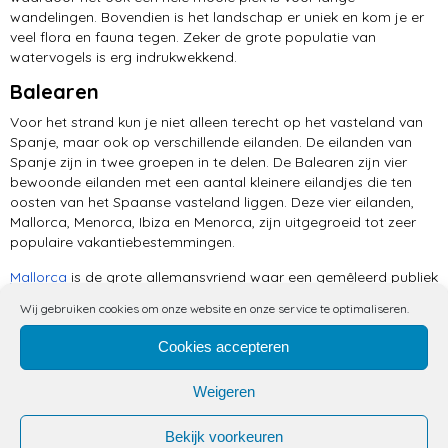
wandelingen. Bovendien is het landschap er uniek en kom je er
veel flora en fauna tegen. Zeker de grote populatie van
watervogels is erg indrukwekkend.
Balearen
Voor het strand kun je niet alleen terecht op het vasteland van
Spanje, maar ook op verschillende eilanden. De eilanden van
Spanje zijn in twee groepen in te delen. De Balearen zijn vier
bewoonde eilanden met een aantal kleinere eilandjes die ten
oosten van het Spaanse vasteland liggen. Deze vier eilanden,
Mallorca, Menorca, Ibiza en Menorca, zijn uitgegroeid tot zeer
populaire vakantiebestemmingen.
Mallorca
is de grote allemansvriend waar een gemêleerd publiek
komt. Menorca is door de kindvriendelijke stranden vooral een
Wij gebruiken cookies om onze website en onze service te optimaliseren.
vakantiebestemming voor gezinnen met jonge kinderen. Ibiza is
bekend vanwege het uitgaansleven, de hippe beachclubs, een
Cookies accepteren
alternatieve hippieachtige kant en vooral ook vanwege de vele
baaien met soms prachtige stranden. Formentera is een
Weigeren
heerlijke combinatie van rust, luxe en adembenemende
zandstranden. Dit is bij het grote publiek het meest onbekende
Bekijk voorkeuren
eiland van de Balearen.