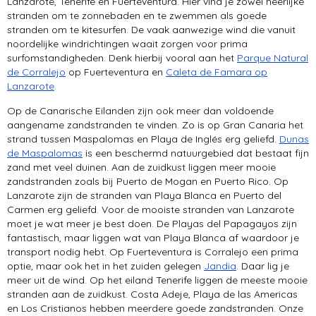
Lanzarote, Tenerife en Fuerteventura. Hier vind je zowel heerlijke
stranden om te zonnebaden en te zwemmen als goede
stranden om te kitesurfen. De vaak aanwezige wind die vanuit
noordelijke windrichtingen waait zorgen voor prima
surfomstandigheden. Denk hierbij vooral aan het
Parque Natural
de Corralejo
op Fuerteventura en
Caleta de Famara op
Lanzarote
.
Op de Canarische Eilanden zijn ook meer dan voldoende
aangename zandstranden te vinden. Zo is op Gran Canaria het
strand tussen Maspalomas en Playa de Inglés erg geliefd.
Dunas
de Maspalomas
is een beschermd natuurgebied dat bestaat fijn
zand met veel duinen. Aan de zuidkust liggen meer mooie
zandstranden zoals bij Puerto de Mogan en Puerto Rico. Op
Lanzarote zijn de stranden van Playa Blanca en Puerto del
Carmen erg geliefd. Voor de mooiste stranden van Lanzarote
moet je wat meer je best doen. De Playas del Papagayos zijn
fantastisch, maar liggen wat van Playa Blanca af waardoor je
transport nodig hebt. Op Fuerteventura is Corralejo een prima
optie, maar ook het in het zuiden gelegen
Jandia
. Daar lig je
meer uit de wind. Op het eiland Tenerife liggen de meeste mooie
stranden aan de zuidkust. Costa Adeje, Playa de las Americas
en Los Cristianos hebben meerdere goede zandstranden. Onze