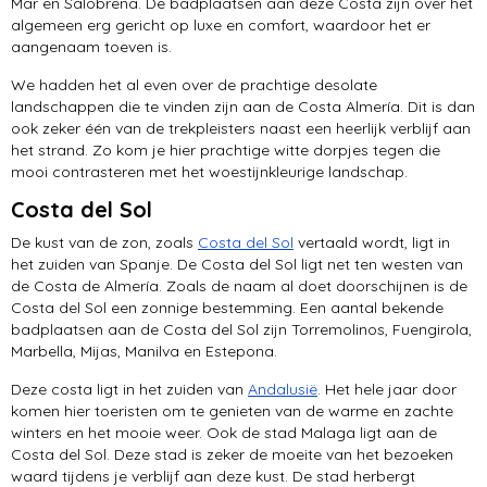
Mar en Salobrena. De badplaatsen aan deze Costa zijn over het
algemeen erg gericht op luxe en comfort, waardoor het er
aangenaam toeven is.
We hadden het al even over de prachtige desolate
landschappen die te vinden zijn aan de Costa Almería. Dit is dan
ook zeker één van de trekpleisters naast een heerlijk verblijf aan
het strand. Zo kom je hier prachtige witte dorpjes tegen die
mooi contrasteren met het woestijnkleurige landschap.
Costa del Sol
De kust van de zon, zoals
Costa del Sol
vertaald wordt, ligt in
het zuiden van Spanje. De Costa del Sol ligt net ten westen van
de Costa de Almería. Zoals de naam al doet doorschijnen is de
Costa del Sol een zonnige bestemming. Een aantal bekende
badplaatsen aan de Costa del Sol zijn Torremolinos, Fuengirola,
Marbella, Mijas, Manilva en Estepona.
Deze costa ligt in het zuiden van
Andalusië
. Het hele jaar door
komen hier toeristen om te genieten van de warme en zachte
winters en het mooie weer. Ook de stad Malaga ligt aan de
Costa del Sol. Deze stad is zeker de moeite van het bezoeken
waard tijdens je verblijf aan deze kust. De stad herbergt